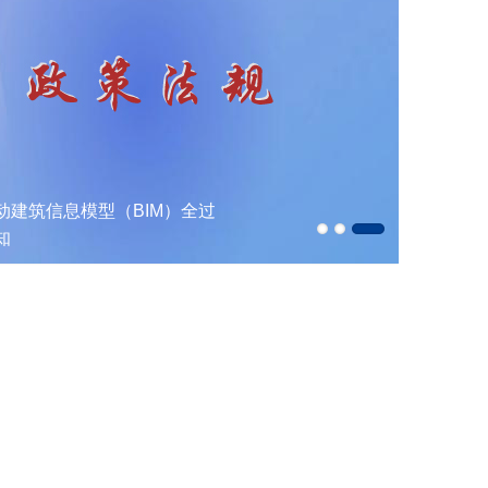
动建筑信息模型（BIM）全过
最高人民
知
布依法
例