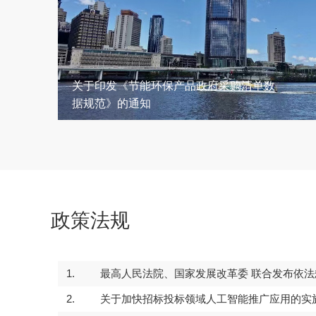
关于印发《节能环保产品政府采购清单数
据规范》的通知
政策法规
1.
最高人民法院、国家发展改革委 联合发布依法惩
24
2026-02
2.
关于加快招标投标领域人工智能推广应用的实施意见