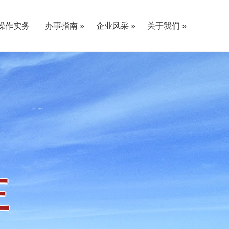
操作实务
办事指南 »
企业风采 »
关于我们 »
«
«
«
«
采购单位指南
供应商指南
党建E家
业务课堂
员工活动
社会责任
«
«
公司介绍
愿景使命
单位资质
联系我们
«
«
«
«
«
«
«
«
正