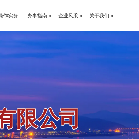
操作实务
办事指南 »
企业风采 »
关于我们 »
«
«
«
«
采购单位指南
供应商指南
党建E家
业务课堂
员工活动
社会责任
«
«
公司介绍
愿景使命
单位资质
联系我们
«
«
«
«
«
«
«
«
有限公司