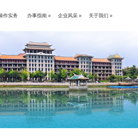
操作实务
办事指南 »
企业风采 »
关于我们 »
«
«
«
«
采购单位指南
供应商指南
党建E家
业务课堂
员工活动
社会责任
«
«
公司介绍
愿景使命
单位资质
联系我们
«
«
«
«
«
«
«
«
态