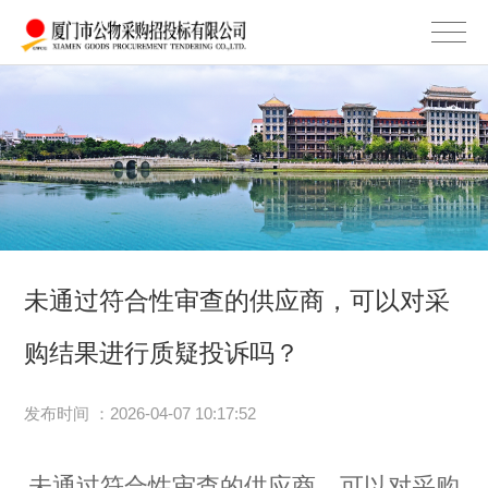
未通过符合性审查的供应商，可以对采
购结果进行质疑投诉吗？
发布时间 ：2026-04-07 10:17:52
未通过符合性审查的供应商，可以对采购