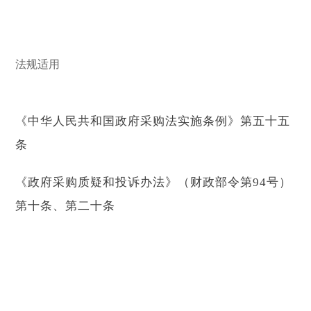
法规适用
《中华人民共和国政府采购法实施条例》
第五十五
条
《政府采购质疑和投诉办法》
（财政部令第94号）
第十条、第二十条