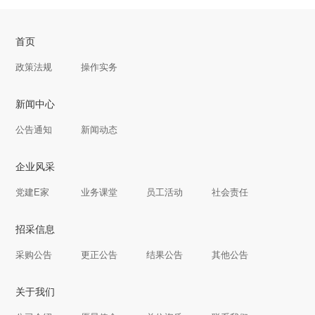
首页
政策法规
操作实务
新闻中心
公告通知
新闻动态
企业风采
党建E家
业务课堂
员工活动
社会责任
招采信息
采购公告
更正公告
结果公告
其他公告
关于我们