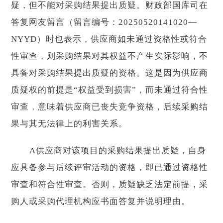
疑，但不能对采购结果提出质疑。财政部国库司在
答复网友留言（留言编号：20250520141020—
NYYD）时也表示，供应商如未通过资格性或符合
性审查，则采购结果对其权益不产生实际影响，不
具备对采购结果提出质疑的资格。这是因为供应商
质疑权的前提是“权益受到损害”，而未通过符合性
审查，意味着供应商已丧失竞争资格，后续采购结
果与其无法律上的利害关系。
A
供应商对该项目的采购结果提出质疑，自身
应具备参与后续评审活动的资格，即已通过资格性
审查和符合性审查。否则，质疑缺乏法定前提，采
购人或采购代理机构应书面答复并说明理由。